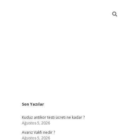
Sidebar
Son Yazılar
betci
vdca
Kuduz antikor testi ücreti ne kadar ?
Ağustos 5, 2026
Avarız Vakfı nedir ?
Ağustos 5, 2026