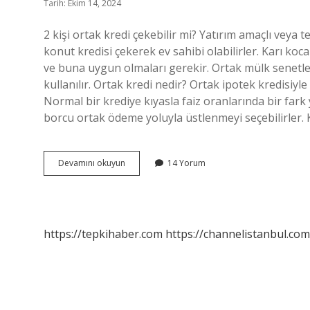
Tarih: Ekim 14, 2024
2 kişi ortak kredi çekebilir mi? Yatırım amaçlı veya t
konut kredisi çekerek ev sahibi olabilirler. Karı koca
ve buna uygun olmaları gerekir. Ortak mülk senetler
kullanılır. Ortak kredi nedir? Ortak ipotek kredisiyle 
Normal bir krediye kıyasla faiz oranlarında bir fark
borcu ortak ödeme yoluyla üstlenmeyi seçebilirler. 
Karı
Devamını okuyun
14 Yorum
Koca
Ortak
Kredi
Alabilir
Mi
https://tepkihaber.com
https://channelistanbul.com