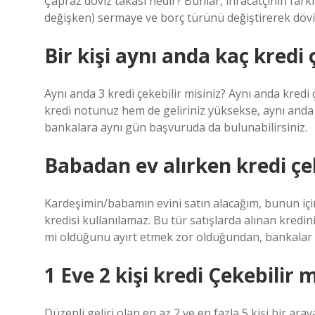
Çapraz döviz takası nedir? Bunlar, ihracatçının farklı
değişken) sermaye ve borç türünü değiştirerek döviz 
Bir kişi aynı anda kaç kredi 
Aynı anda 3 kredi çekebilir misiniz? Aynı anda kredi 
kredi notunuz hem de geliriniz yüksekse, aynı anda 
bankalara aynı gün başvuruda da bulunabilirsiniz.
Babadan ev alırken kredi çek
Kardeşimin/babamın evini satın alacağım, bunun için 
kredisi kullanılamaz. Bu tür satışlarda alınan kredin
mi olduğunu ayırt etmek zor olduğundan, bankalar 
1 Eve 2 kişi kredi Çekebilir 
Düzenli geliri olan en az 2 ve en fazla 5 kişi bir aray