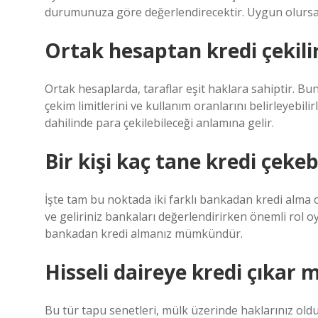
durumunuza göre değerlendirecektir. Uygun olursanız
Ortak hesaptan kredi çekili
Ortak hesaplarda, taraflar eşit haklara sahiptir. Bun
çekim limitlerini ve kullanım oranlarını belirleyebili
dahilinde para çekilebileceği anlamına gelir.
Bir kişi kaç tane kredi çekebi
İşte tam bu noktada iki farklı bankadan kredi alma 
ve geliriniz bankaları değerlendirirken önemli rol o
bankadan kredi almanız mümkündür.
Hisseli daireye kredi çıkar m
Bu tür tapu senetleri, mülk üzerinde haklarınız olduğ