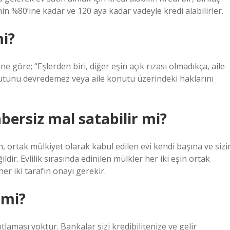
nin %80’ine kadar ve 120 aya kadar vadeyle kredi alabilirler.
mi?
göre; “Eşlerden biri, diğer eşin açık rızası olmadıkça, aile
tunu devredemez veya aile konutu üzerindeki haklarını
abersiz mal satabilir mi?
n, ortak mülkiyet olarak kabul edilen evi kendi başına ve sizi
r. Evlilik sırasında edinilen mülkler her iki eşin ortak
her iki tarafın onayı gerekir.
 mi?
tlaması yoktur. Bankalar sizi kredibilitenize ve gelir