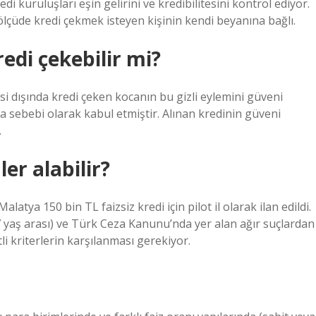
di kuruluşları eşin gelirini ve kredibilitesini kontrol ediyor.
lçüde kredi çekmek isteyen kişinin kendi beyanına bağlı.
redi çekebilir mi?
isi dışında kredi çeken kocanın bu gizli eylemini güveni
a sebebi olarak kabul etmiştir. Alınan kredinin güveni
.
ler alabilir?
a 150 bin TL faizsiz kredi için pilot il olarak ilan edildi.
7 yaş arası) ve Türk Ceza Kanunu’nda yer alan ağır suçlardan
 kriterlerin karşılanması gerekiyor.