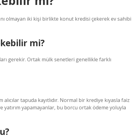
kebilir mi?
ı olmayan iki kişi birlikte konut kredisi çekerek ev sahibi
kebilir mi?
arı gerekir. Ortak mülk senetleri genellikle farklı
m alıcılar tapuda kayıtlıdır. Normal bir krediye kıyasla faiz
 eve yatırım yapamayanlar, bu borcu ortak ödeme yoluyla
mu?