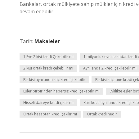
Bankalar, ortak mülkiyete sahip mülkler için kredi 
devam edebilir.
Tarih:
Makaleler
1 Eve 2 kişi kredi Çekebilir mi
1 milyonluk eve ne kadar kredi 
2 kişi ortak kredi çekebilir mi
Aynı anda 2 kredi çekilebilir mi
Bir kişi aynı anda kaç kredi çekebilir
Bir kişi kaç tane kredi çek
Eşler birbirinden habersiz kredi çekebilir mi
Evlilikte eşler b
Hisseli daireye kredi çıkar mı
Karı koca aynı anda kredi çekebi
Ortak hesaptan kredi çekilir mi
Ortak kredi nedir