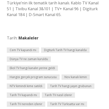
Türkiye’nin ilk tematik tarih kanalı. Kablo TV Kanal
51 | Tivibu Kanal 3&101 | TV+ Kanal 96 | Digiturk
Kanal 184 | D-Smart Kanal 65.
Tarih:
Makaleler
Cem TV kapandı mı
Digiturk Tarih TV hangi kanalda
Dünya TV ne zaman kuruldu
Ekol TV hangi kanalın yerine geldi
Hangisi gerçek program sunucusu
Nov kanalı kimin
NTV kimindi kime satıldı
Tarih TV hangi yayın grubunun
Tarih TV kapandı mı
Tarih TV nasıl izlenir
Tarih TV nereden izlenir
Tarih TV Türksatta var mı