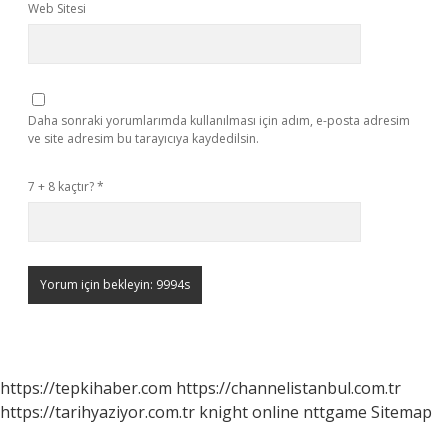
Web Sitesi
Daha sonraki yorumlarımda kullanılması için adım, e-posta adresim
ve site adresim bu tarayıcıya kaydedilsin.
7 + 8 kaçtır?
*
https://tepkihaber.com
https://channelistanbul.com.tr
https://tarihyaziyor.com.tr
knight online
nttgame
Sitemap