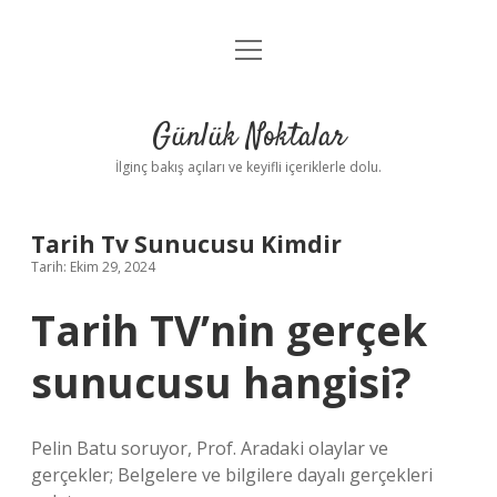
menüyü
Anasayfa
aç
Gizlilik Politikası
Günlük Noktalar
Yasal Uyarı
İlginç bakış açıları ve keyifli içeriklerle dolu.
Hakkımızda
Tarih Tv Sunucusu Kimdir
Tarih: Ekim 29, 2024
Tarih TV’nin gerçek
sunucusu hangisi?
Pelin Batu soruyor, Prof. Aradaki olaylar ve
gerçekler; Belgelere ve bilgilere dayalı gerçekleri