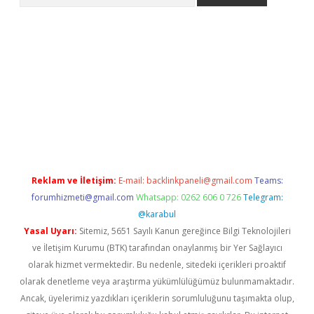
er giriş adresi
betexper.xyz
m elexbet
Reklam ve İletişim:
E-mail:
backlinkpaneli@gmail.com
Teams:
forumhizmeti@gmail.com
Whatsapp: 0262 606 0 726
Telegram:
@karabul
Yasal Uyarı:
Sitemiz, 5651 Sayılı Kanun gereğince Bilgi Teknolojileri
ve İletişim Kurumu (BTK) tarafından onaylanmış bir Yer Sağlayıcı
olarak hizmet vermektedir. Bu nedenle, sitedeki içerikleri proaktif
olarak denetleme veya araştırma yükümlülüğümüz bulunmamaktadır.
Ancak, üyelerimiz yazdıkları içeriklerin sorumluluğunu taşımakta olup,