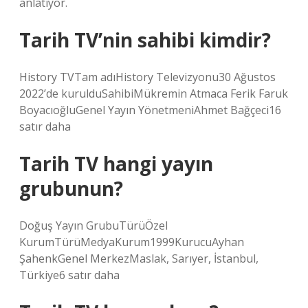
anlatıyor.
Tarih TV’nin sahibi kimdir?
History TVTam adıHistory Televizyonu30 Ağustos
2022’de kurulduSahibiMükremin Atmaca Ferik Faruk
BoyacıoğluGenel Yayın YönetmeniAhmet Bağçeci16
satır daha
Tarih TV hangi yayın
grubunun?
Doğuş Yayın GrubuTürüÖzel
KurumTürüMedyaKurum1999KurucuAyhan
ŞahenkGenel MerkezMaslak, Sarıyer, İstanbul,
Türkiye6 satır daha