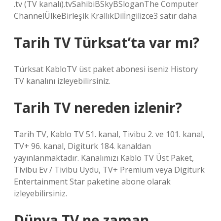
.tv (TV kanalı).tvSahibiBSkyBSloganThe Computer
ChannelÜlkeBirleşik KrallıkDilİngilizce3 satır daha
Tarih TV Türksat’ta var mı?
Türksat KabloTV üst paket abonesi iseniz History
TV kanalını izleyebilirsiniz.
Tarih TV nereden izlenir?
Tarih TV, Kablo TV 51. kanal, Tivibu 2. ve 101. kanal,
TV+ 96. kanal, Digiturk 184. kanaldan
yayınlanmaktadır. Kanalımızı Kablo TV Üst Paket,
Tivibu Ev / Tivibu Uydu, TV+ Premium veya Digiturk
Entertainment Star paketine abone olarak
izleyebilirsiniz.
Dünya TV ne zaman