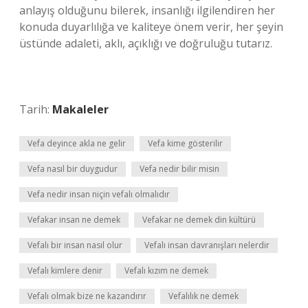
anlayış olduğunu bilerek, insanlığı ilgilendiren her
konuda duyarlılığa ve kaliteye önem verir, her şeyin
üstünde adaleti, aklı, açıklığı ve doğruluğu tutarız.
Tarih:
Makaleler
Vefa deyince akla ne gelir
Vefa kime gösterilir
Vefa nasıl bir duygudur
Vefa nedir bilir misin
Vefa nedir insan niçin vefalı olmalıdır
Vefakar insan ne demek
Vefakar ne demek din kültürü
Vefalı bir insan nasıl olur
Vefalı insan davranışları nelerdir
Vefalı kimlere denir
Vefalı kızım ne demek
Vefalı olmak bize ne kazandırır
Vefalılık ne demek