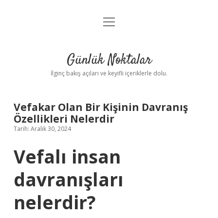
menüyü
Anasayfa
aç
Gizlilik Politikası
Günlük Noktalar
Yasal Uyarı
İlginç bakış açıları ve keyifli içeriklerle dolu.
Hakkımızda
Vefakar Olan Bir Kişinin Davranış
Özellikleri Nelerdir
Tarih: Aralık 30, 2024
Vefalı insan
davranışları
nelerdir?