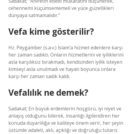
Sadakat; “Ahiretin ebedi mükafatını düşünerek,
cehennemi küçümsememeli ve yüce güzellikleri
dünyaya satmamalıdır.”
Vefa kime gösterilir?
Hz. Peygamber (s.a.v.) İslam’a hizmet edenlere karşı
her zaman sadıktı. Onların hizmetlerini ve iyiliklerini
asla karşılıksız bırakmadı, kendisinden iyilik isteyen
kimseyi asla unutmadı ve hayatı boyunca onlara
karşı her zaman sadık kaldı.
Vefalılık ne demek?
Sadakat; En büyük erdemlerin hoşgörü, iyi niyet ve
anlayış olduğunu bilerek, insanlığı ilgilendiren her
konuda duyarlılığa ve kaliteye önem verir, her şeyin
üstünde adaleti, aklı, açıklığı ve doğruluğu tutarız.