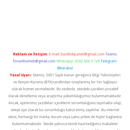
giriş adresi
betexper.xyz
m elexbet
Reklam ve İletişim:
E-mail:
backlinkpaneli@gmail.com
Teams:
forumhizmeti@gmail.com
Whatsapp: 0262 606 0 726
Telegram:
@karabul
Yasal Uyarı:
Sitemiz, 5651 Sayılı Kanun gereğince Bilgi Teknolojileri
ve İletişim Kurumu (BTK) tarafından onaylanmış bir Yer Sağlayıcı
olarak hizmet vermektedir. Bu nedenle, sitedeki içerikleri proaktif
olarak denetleme veya araştırma yükümlülüğümüz bulunmamaktadır.
Ancak, üyelerimiz yazdıkları içeriklerin sorumluluğunu taşımakta olup,
siteye üye olarak bu sorumluluğu kabul etmiş sayılırlar. Bu internet
sitesi, herhangi bir marka, kurum veya şahıs şirketi ile hiçbir bağlantısı
bulunmamaktadır. Sitede yalnızca kendi hazırladığımız makaleler