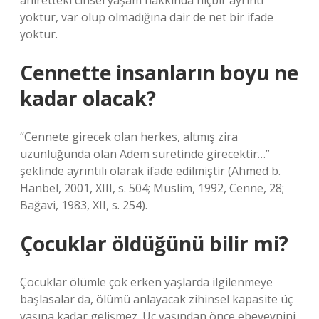
ahiretteki cinsel yaşam hakkında hiçbir ayrıntı
yoktur, var olup olmadığına dair de net bir ifade
yoktur.
Cennette insanların boyu ne
kadar olacak?
“Cennete girecek olan herkes, altmış zira
uzunluğunda olan Adem suretinde girecektir…”
şeklinde ayrıntılı olarak ifade edilmiştir (Ahmed b.
Hanbel, 2001, XIII, s. 504; Müslim, 1992, Cenne, 28;
Bağavi, 1983, XII, s. 254).
Çocuklar öldüğünü bilir mi?
Çocuklar ölümle çok erken yaşlarda ilgilenmeye
başlasalar da, ölümü anlayacak zihinsel kapasite üç
yaşına kadar gelişmez. Üç yaşından önce ebeveynini