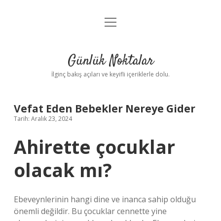
menüyü
Anasayfa
aç
Gizlilik Politikası
Günlük Noktalar
Yasal Uyarı
İlginç bakış açıları ve keyifli içeriklerle dolu.
Hakkımızda
Vefat Eden Bebekler Nereye Gider
Tarih: Aralık 23, 2024
Ahirette çocuklar
olacak mı?
Ebeveynlerinin hangi dine ve inanca sahip olduğu
önemli değildir. Bu çocuklar cennette yine