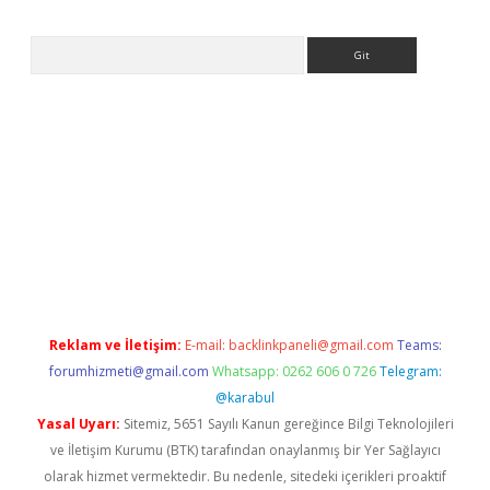
Arama
giriş adresi
betexper.xyz
m elexbet
Reklam ve İletişim:
E-mail:
backlinkpaneli@gmail.com
Teams:
forumhizmeti@gmail.com
Whatsapp: 0262 606 0 726
Telegram:
@karabul
Yasal Uyarı:
Sitemiz, 5651 Sayılı Kanun gereğince Bilgi Teknolojileri
ve İletişim Kurumu (BTK) tarafından onaylanmış bir Yer Sağlayıcı
olarak hizmet vermektedir. Bu nedenle, sitedeki içerikleri proaktif