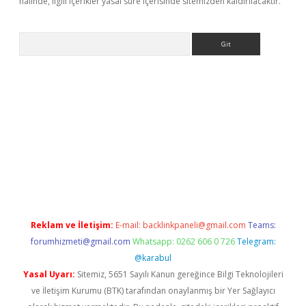
halinde, ilgili içerikler yasal süre içerisinde sitemizden kaldırılacaktır.
Arama
ş
Betexper giriş adresi
betexper.xyz
m elexbet
Reklam ve İletişim:
E-mail:
backlinkpaneli@gmail.com
Teams:
forumhizmeti@gmail.com
Whatsapp: 0262 606 0 726
Telegram:
@karabul
Yasal Uyarı:
Sitemiz, 5651 Sayılı Kanun gereğince Bilgi Teknolojileri
ve İletişim Kurumu (BTK) tarafından onaylanmış bir Yer Sağlayıcı