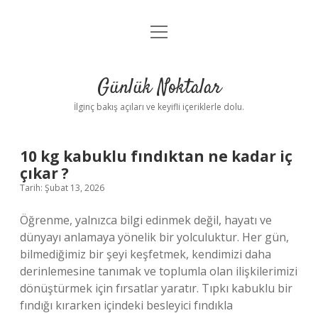
menüyü
Anasayfa
aç
Gizlilik Politikası
Günlük Noktalar
Yasal Uyarı
İlginç bakış açıları ve keyifli içeriklerle dolu.
Hakkımızda
10 kg kabuklu fındıktan ne kadar iç
çıkar ?
Tarih: Şubat 13, 2026
Öğrenme, yalnızca bilgi edinmek değil, hayatı ve
dünyayı anlamaya yönelik bir yolculuktur. Her gün,
bilmediğimiz bir şeyi keşfetmek, kendimizi daha
derinlemesine tanımak ve toplumla olan ilişkilerimizi
dönüştürmek için fırsatlar yaratır. Tıpkı kabuklu bir
fındığı kırarken içindeki besleyici fındıkla