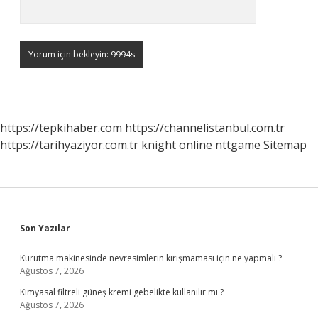
https://tepkihaber.com
https://channelistanbul.com.tr
https://tarihyaziyor.com.tr
knight online
nttgame
Sitemap
Sidebar
Son Yazılar
Kurutma makinesinde nevresimlerin kırışmaması için ne yapmalı ?
Ağustos 7, 2026
Kimyasal filtreli güneş kremi gebelikte kullanılır mı ?
Ağustos 7, 2026