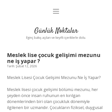
menüyü
Anasayfa
aç
Gizlilik Politikası
Günlük Noktalar
Yasal Uyarı
İlginç bakış açıları ve keyifli içeriklerle dolu.
Hakkımızda
Meslek lise çocuk gelişimi mezunu
ne iş yapar ?
Tarih: Şubat 12, 2026
Meslek Lisesi Çocuk Gelişimi Mezunu Ne İş Yapar?
Meslek lisesi çocuk gelişimi bölümü mezunu, her
şeyden önce insan ruhunun en kırılgan
dönemlerinden biri olan çocukluk dönemiyle
ilgilenen bir uzmandır. Çocukların fiziksel, duygusal