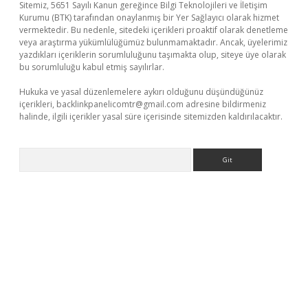
Sitemiz, 5651 Sayılı Kanun gereğince Bilgi Teknolojileri ve İletişim
Kurumu (BTK) tarafından onaylanmış bir Yer Sağlayıcı olarak hizmet
vermektedir. Bu nedenle, sitedeki içerikleri proaktif olarak denetleme
veya araştırma yükümlülüğümüz bulunmamaktadır. Ancak, üyelerimiz
yazdıkları içeriklerin sorumluluğunu taşımakta olup, siteye üye olarak
bu sorumluluğu kabul etmiş sayılırlar.
Hukuka ve yasal düzenlemelere aykırı olduğunu düşündüğünüz
içerikleri,
backlinkpanelicomtr@gmail.com
adresine bildirmeniz
halinde, ilgili içerikler yasal süre içerisinde sitemizden kaldırılacaktır.
Arama
er giriş adresi
betexper.xyz
m elexbet