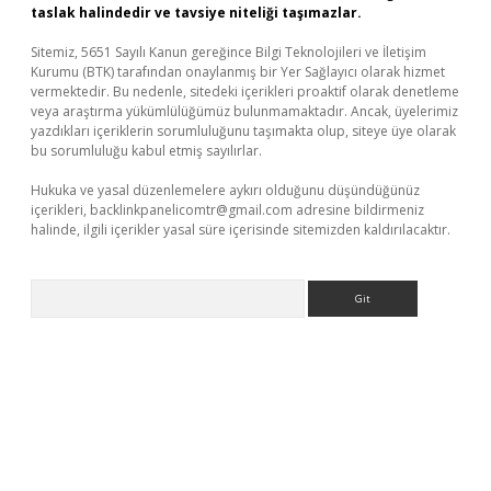
taslak halindedir ve tavsiye niteliği taşımazlar.
Sitemiz, 5651 Sayılı Kanun gereğince Bilgi Teknolojileri ve İletişim
Kurumu (BTK) tarafından onaylanmış bir Yer Sağlayıcı olarak hizmet
vermektedir. Bu nedenle, sitedeki içerikleri proaktif olarak denetleme
veya araştırma yükümlülüğümüz bulunmamaktadır. Ancak, üyelerimiz
yazdıkları içeriklerin sorumluluğunu taşımakta olup, siteye üye olarak
bu sorumluluğu kabul etmiş sayılırlar.
Hukuka ve yasal düzenlemelere aykırı olduğunu düşündüğünüz
içerikleri,
backlinkpanelicomtr@gmail.com
adresine bildirmeniz
halinde, ilgili içerikler yasal süre içerisinde sitemizden kaldırılacaktır.
Arama
 giriş adresi
betexper.xyz
m elexbet