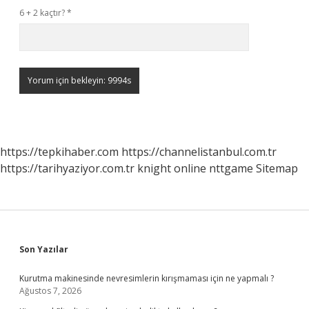
6 + 2 kaçtır?
*
https://tepkihaber.com
https://channelistanbul.com.tr
https://tarihyaziyor.com.tr
knight online
nttgame
Sitemap
Sidebar
Son Yazılar
Kurutma makinesinde nevresimlerin kırışmaması için ne yapmalı ?
Ağustos 7, 2026