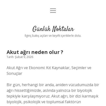
menüyü
Anasayfa
aç
Gizlilik Politikası
Günlük Noktalar
Yasal Uyarı
İlginç bakış açıları ve keyifli içeriklerle dolu.
Hakkımızda
Akut ağrı neden olur ?
Tarih: Şubat 9, 2026
Akut Ağrı ve Ekonomi: Kıt Kaynaklar, Seçimler ve
Sonuçlar
Bir gün, herhangi bir anda, aniden vücudumuzda bir
ağrı hissettiğimizde, aslında yalnızca bir biyolojik
tepkiyle karşılaşmıyoruz. Akut ağrı, bir dizi karmaşık
biyolojik, psikolojik ve toplumsal faktörün