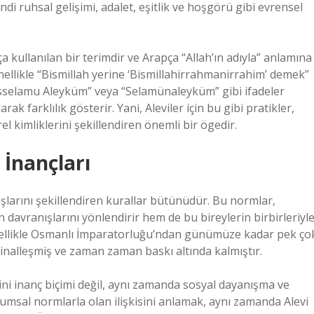
endi ruhsal gelişimi, adalet, eşitlik ve hoşgörü gibi evrensel
ça kullanılan bir terimdir ve Arapça “Allah’ın adıyla” anlamına
enellikle “Bismillah yerine ‘Bismillahirrahmanirrahim’ demek”
“Esselamu Aleyküm” veya “Selamünaleyküm” gibi ifadeler
arak farklılık gösterir. Yani, Aleviler için bu gibi pratikler,
el kimliklerini şekillendiren önemli bir ögedir.
 İnançları
şlarını şekillendiren kurallar bütünüdür. Bu normlar,
 davranışlarını yönlendirir hem de bu bireylerin birbirleriyl
u, özellikle Osmanlı İmparatorluğu’ndan günümüze kadar pek ço
jinalleşmiş ve zaman zaman baskı altında kalmıştır.
r dini inanç biçimi değil, aynı zamanda sosyal dayanışma ve
plumsal normlarla olan ilişkisini anlamak, aynı zamanda Alevi