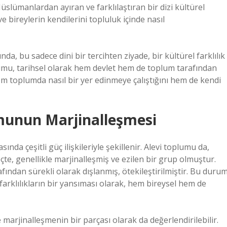
Müslümanlardan ayıran ve farklılaştıran bir dizi kültürel
 ve bireylerin kendilerini topluluk içinde nasıl
nda, bu sadece dini bir tercihten ziyade, bir kültürel farklılık
oplumu, tarihsel olarak hem devlet hem de toplum tarafından
 hem toplumda nasıl bir yer edinmeye çalıştığını hem de kendi
lumunun Marjinalleşmesi
nda çeşitli güç ilişkileriyle şekillenir. Alevi toplumu da,
e, genellikle marjinalleşmiş ve ezilen bir grup olmuştur.
afından sürekli olarak dışlanmış, ötekileştirilmiştir. Bu durum
l farklılıkların bir yansıması olarak, hem bireysel hem de
 marjinalleşmenin bir parçası olarak da değerlendirilebilir.