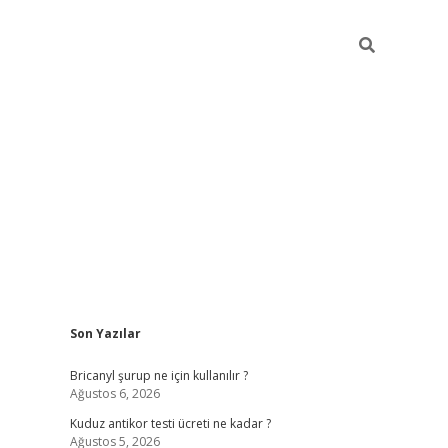
Sidebar
Son Yazılar
tci
vdcasino güncel giriş
ilbet casino
ilbet yeni giriş
Betexper gi
Bricanyl şurup ne için kullanılır ?
Ağustos 6, 2026
Kuduz antikor testi ücreti ne kadar ?
Ağustos 5, 2026