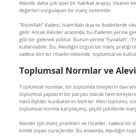
Alevilik; daha çok içsel bir hakikat arayışı, insanın k
değerleri vurgulayan bir inanç sistemidir.
“Bismillah” ifadesi, İslam’daki dua ve ibadetlerde sık
gelir. Ancak Aleviler arasında, bu ifadenin yerine g
gibi bir gelenek yoktur. Bunun yerine “Eyvallah”, 
kullanılabilir. Bu, Aleviliğin özgün bir inanç pratiği ol
sadece dini bir ritüelin ötesinde, toplumsal ve kültür
Toplumsal Normlar ve Alevi
Toplumsal normlar, bir toplumda bireylerin davranı
toplumsal yapıların bir parçası olarak hem bireylerin
nasıl ilişkiler kurduklarını belirler. Alevi toplum
toplumsal normla karşılaşmış, çeşitli şekillerde mar
Aleviler için inanç pratikleri ve ritüeller, sadece bi
kimlik inşası süreçleridir. Bu anlamda, Aleviliğin to