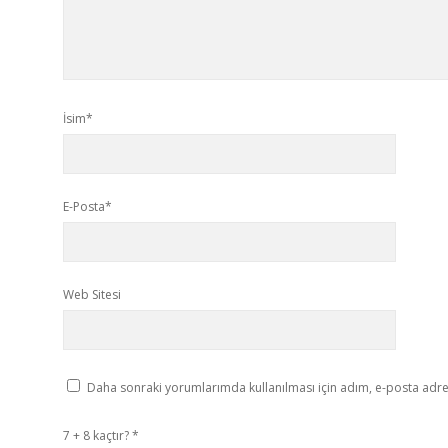
İsim*
E-Posta*
Web Sitesi
Daha sonraki yorumlarımda kullanılması için adım, e-posta adres
7 + 8 kaçtır?
*