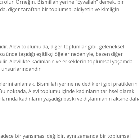
ı olur. Örneğin, Bismillah yerine “Eyvallah” demek, bir
da, diğer taraftan bir toplumsal aidiyetin ve kimliğin
ıdır. Alevi toplumu da, diğer toplumlar gibi, geleneksel
n özünde taşıdığı eşitlikçi öğeler nedeniyle, bazen diğer
lir. Alevilikte kadınların ve erkeklerin toplumsal yaşamda
l unsurlarındandır.
klerini anlamak, Bismillah yerine ne dedikleri gibi pratiklerin
. Bu noktada, Alevi toplumu içinde kadınların tarihsel olarak
umlarında kadınların yaşadığı baskı ve dışlanmanın aksine dah
 sadece bir yansıması değildir, aynı zamanda bir toplumsal