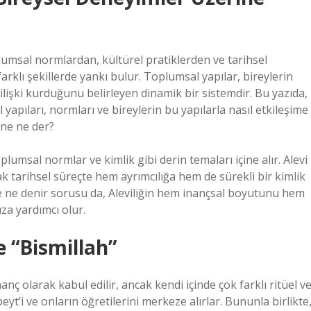
lumsal normlardan, kültürel pratiklerden ve tarihsel
farklı şekillerde yankı bulur. Toplumsal yapılar, bireylerin
ilişki kurduğunu belirleyen dinamik bir sistemdir. Bu yazıda,
apıları, normları ve bireylerin bu yapılarla nasıl etkileşime
ine ne der?
plumsal normlar ve kimlik gibi derin temaları içine alır. Alevi
 tarihsel süreçte hem ayrımcılığa hem de sürekli bir kimlik
ne ne denir sorusu da, Aleviliğin hem inançsal boyutunu hem
ıza yardımcı olur.
e “Bismillah”
nanç olarak kabul edilir, ancak kendi içinde çok farklı ritüel v
ibeyt’i ve onların öğretilerini merkeze alırlar. Bununla birlikte