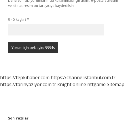
Daha sonraki yorumlarımda kullanılması için adım, e-posta adresim
ve site adresim bu tarayıcıya kaydedilsin.
9 - 5 kaçtır?
*
https://tepkihaber.com
https://channelistanbul.com.tr
https://tarihyaziyor.com.tr
knight online
nttgame
Sitemap
Sidebar
Son Yazılar