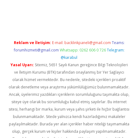
riş adresi
betexper.xyz
m elexbet
Reklam ve İletişim:
E-mail:
backlinkpaneli@gmail.com
Teams:
forumhizmeti@gmail.com
Whatsapp: 0262 606 0 726
Telegram:
@karabul
Yasal Uyarı:
Sitemiz, 5651 Sayılı Kanun gereğince Bilgi Teknolojileri
ve İletişim Kurumu (BTK) tarafından onaylanmış bir Yer Sağlayıcı
olarak hizmet vermektedir. Bu nedenle, sitedeki içerikleri proaktif
olarak denetleme veya araştırma yükümlülüğümüz bulunmamaktadır.
Ancak, üyelerimiz yazdıkları içeriklerin sorumluluğunu taşımakta olup,
siteye üye olarak bu sorumluluğu kabul etmiş sayılırlar. Bu internet
sitesi, herhangi bir marka, kurum veya şahıs şirketi ile hiçbir bağlantısı
bulunmamaktadır. Sitede yalnızca kendi hazırladığımız makaleler
paylaşılmaktadır. Burada yer alan içerikler haber niteliği taşımamakta
olup, gerçek kurum ve kişiler hakkında paylaşım yapılmamaktadır.