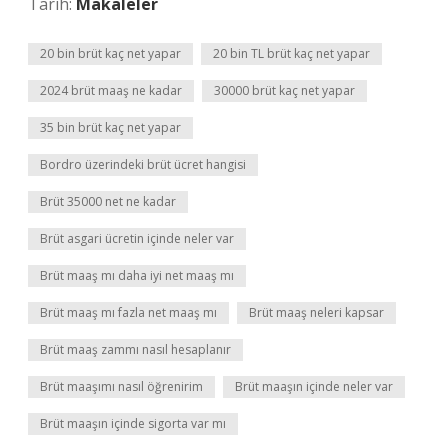
Tarih:
Makaleler
20 bin brüt kaç net yapar
20 bin TL brüt kaç net yapar
2024 brüt maaş ne kadar
30000 brüt kaç net yapar
35 bin brüt kaç net yapar
Bordro üzerindeki brüt ücret hangisi
Brüt 35000 net ne kadar
Brüt asgari ücretin içinde neler var
Brüt maaş mı daha iyi net maaş mı
Brüt maaş mı fazla net maaş mı
Brüt maaş neleri kapsar
Brüt maaş zammı nasıl hesaplanır
Brüt maaşımı nasıl öğrenirim
Brüt maaşın içinde neler var
Brüt maaşın içinde sigorta var mı