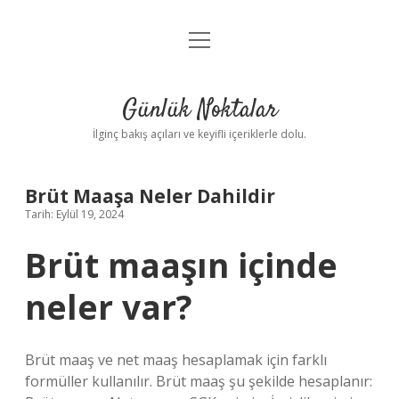
menüyü
Anasayfa
aç
Gizlilik Politikası
Günlük Noktalar
Yasal Uyarı
İlginç bakış açıları ve keyifli içeriklerle dolu.
Hakkımızda
Brüt Maaşa Neler Dahildir
Tarih: Eylül 19, 2024
Brüt maaşın içinde
neler var?
Brüt maaş ve net maaş hesaplamak için farklı
formüller kullanılır. Brüt maaş şu şekilde hesaplanır: