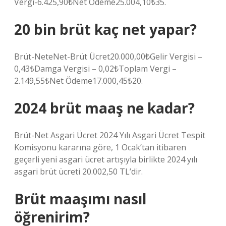
Vergi-6.425,90₺Net Ödeme25.004,10₺35.
20 bin brüt kaç net yapar?
Brüt-NeteNet-Brüt Ücret20.000,00₺Gelir Vergisi –
0,43₺Damga Vergisi – 0,02₺Toplam Vergi –
2.149,55₺Net Ödeme17.000,45₺20.
2024 brüt maaş ne kadar?
Brüt-Net Asgari Ücret 2024 Yılı Asgari Ücret Tespit
Komisyonu kararına göre, 1 Ocak’tan itibaren
geçerli yeni asgari ücret artışıyla birlikte 2024 yılı
asgari brüt ücreti 20.002,50 TL’dir.
Brüt maaşımı nasıl
öğrenirim?