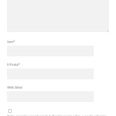
İsim*
E-Posta*
Web Sitesi