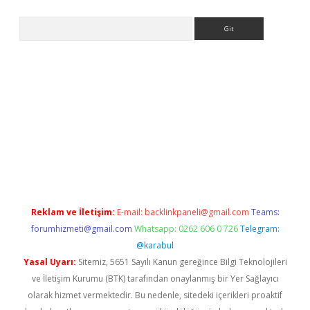
Arama
riş adresi
betexper.xyz
m elexbet
Reklam ve İletişim:
E-mail:
backlinkpaneli@gmail.com
Teams:
forumhizmeti@gmail.com
Whatsapp: 0262 606 0 726
Telegram:
@karabul
Yasal Uyarı:
Sitemiz, 5651 Sayılı Kanun gereğince Bilgi Teknolojileri
ve İletişim Kurumu (BTK) tarafından onaylanmış bir Yer Sağlayıcı
olarak hizmet vermektedir. Bu nedenle, sitedeki içerikleri proaktif