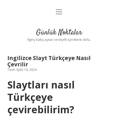
menüyü
Anasayfa
aç
Gizlilik Politikası
Günlük Noktalar
Yasal Uyarı
İlginç bakış açıları ve keyifli içeriklerle dolu.
Hakkımızda
Ingilizce Slayt Türkçeye Nasıl
Çevrilir
Tarih: Eylül 19, 2024
Slaytları nasıl
Türkçeye
çevirebilirim?