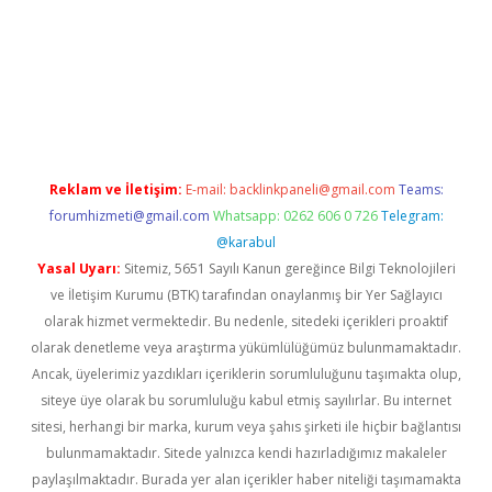
giriş adresi
betexper.xyz
m elexbet
Reklam ve İletişim:
E-mail:
backlinkpaneli@gmail.com
Teams:
forumhizmeti@gmail.com
Whatsapp: 0262 606 0 726
Telegram:
@karabul
Yasal Uyarı:
Sitemiz, 5651 Sayılı Kanun gereğince Bilgi Teknolojileri
ve İletişim Kurumu (BTK) tarafından onaylanmış bir Yer Sağlayıcı
olarak hizmet vermektedir. Bu nedenle, sitedeki içerikleri proaktif
olarak denetleme veya araştırma yükümlülüğümüz bulunmamaktadır.
Ancak, üyelerimiz yazdıkları içeriklerin sorumluluğunu taşımakta olup,
siteye üye olarak bu sorumluluğu kabul etmiş sayılırlar. Bu internet
sitesi, herhangi bir marka, kurum veya şahıs şirketi ile hiçbir bağlantısı
bulunmamaktadır. Sitede yalnızca kendi hazırladığımız makaleler
paylaşılmaktadır. Burada yer alan içerikler haber niteliği taşımamakta