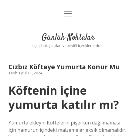
menüyü
Anasayfa
aç
Gizlilik Politikası
Günlük Noktalar
Yasal Uyarı
İlginç bakış açıları ve keyifli içeriklerle dolu.
Hakkımızda
Cızbız Köfteye Yumurta Konur Mu
Tarih: Eylül 11, 2024
Köftenin içine
yumurta katılır mı?
Yumurta ekleyin Köftelerin pişerken dağılmaması
için hamurun içindeki malzemeler eksik olmamalıdır.