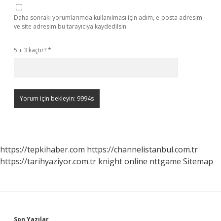
Daha sonraki yorumlarımda kullanılması için adım, e-posta adresim
ve site adresim bu tarayıcıya kaydedilsin.
5 + 3 kaçtır?
*
https://tepkihaber.com
https://channelistanbul.com.tr
https://tarihyaziyor.com.tr
knight online
nttgame
Sitemap
Son Yazılar