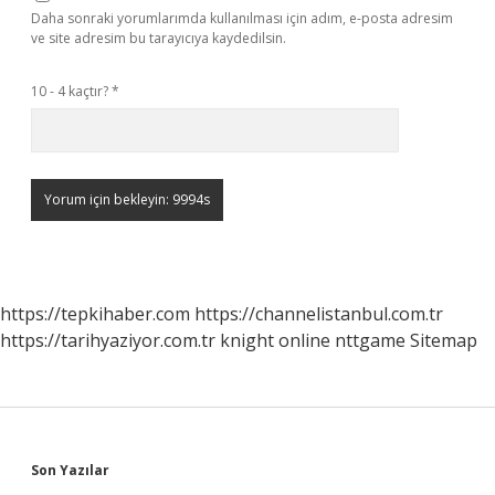
Daha sonraki yorumlarımda kullanılması için adım, e-posta adresim
ve site adresim bu tarayıcıya kaydedilsin.
10 - 4 kaçtır?
*
https://tepkihaber.com
https://channelistanbul.com.tr
https://tarihyaziyor.com.tr
knight online
nttgame
Sitemap
Sidebar
Son Yazılar