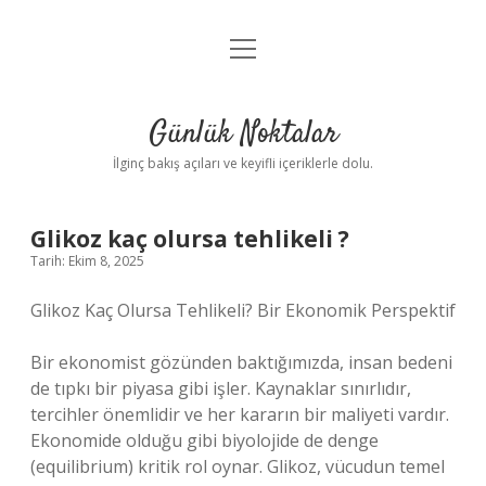
menüyü
Anasayfa
aç
Gizlilik Politikası
Günlük Noktalar
Yasal Uyarı
İlginç bakış açıları ve keyifli içeriklerle dolu.
Hakkımızda
Glikoz kaç olursa tehlikeli ?
Tarih: Ekim 8, 2025
Glikoz Kaç Olursa Tehlikeli? Bir Ekonomik Perspektif
Bir ekonomist gözünden baktığımızda, insan bedeni
de tıpkı bir piyasa gibi işler. Kaynaklar sınırlıdır,
tercihler önemlidir ve her kararın bir maliyeti vardır.
Ekonomide olduğu gibi biyolojide de denge
(equilibrium) kritik rol oynar. Glikoz, vücudun temel