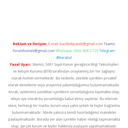
er giriş adresi
betexper.xyz
m elexbet
Reklam ve İletişim:
E-mail:
backlinkpaneli@gmail.com
Teams:
forumhizmeti@gmail.com
Whatsapp: 0262 606 0 726
Telegram:
@karabul
Yasal Uyarı:
Sitemiz, 5651 Sayılı Kanun gereğince Bilgi Teknolojileri
ve İletişim Kurumu (BTK) tarafından onaylanmış bir Yer Sağlayıcı
olarak hizmet vermektedir. Bu nedenle, sitedeki içerikleri proaktif
olarak denetleme veya araştırma yükümlülüğümüz bulunmamaktadır.
Ancak, üyelerimiz yazdıkları içeriklerin sorumluluğunu taşımakta olup,
siteye üye olarak bu sorumluluğu kabul etmiş sayılırlar. Bu internet
sitesi, herhangi bir marka, kurum veya şahıs şirketi ile hiçbir bağlantısı
bulunmamaktadır. Sitede yalnızca kendi hazırladığımız makaleler
paylaşılmaktadır. Burada yer alan içerikler haber niteliği taşımamakta
olup, gerçek kurum ve kişiler hakkında paylaşım yapılmamaktadır.