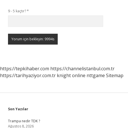
9 - 5 kaçtır?
*
https://tepkihaber.com
https://channelistanbul.com.tr
https://tarihyaziyor.com.tr
knight online
nttgame
Sitemap
Sidebar
Son Yazılar
Trampa nedir TDK ?
Ağustos 8, 2026