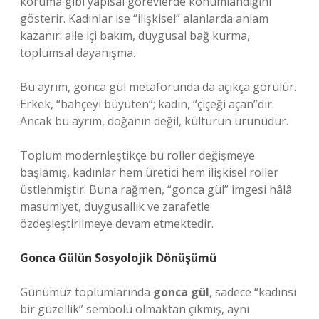
koruma gibi yapısal görevlerde konumlandığını
gösterir. Kadınlar ise “ilişkisel” alanlarda anlam
kazanır: aile içi bakım, duygusal bağ kurma,
toplumsal dayanışma.
Bu ayrım, gonca gül metaforunda da açıkça görülür.
Erkek, “bahçeyi büyüten”; kadın, “çiçeği açan”dır.
Ancak bu ayrım, doğanın değil, kültürün ürünüdür.
Toplum modernleştikçe bu roller değişmeye
başlamış, kadınlar hem üretici hem ilişkisel roller
üstlenmiştir. Buna rağmen, “gonca gül” imgesi hâlâ
masumiyet, duygusallık ve zarafetle
özdeşleştirilmeye devam etmektedir.
Gonca Gülün Sosyolojik Dönüşümü
Günümüz toplumlarında
gonca gül
, sadece “kadınsı
bir güzellik” sembolü olmaktan çıkmış, aynı