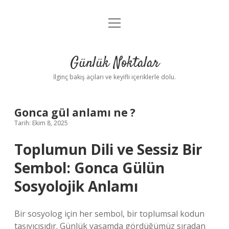
menüyü
Anasayfa
aç
Gizlilik Politikası
Günlük Noktalar
Yasal Uyarı
İlginç bakış açıları ve keyifli içeriklerle dolu.
Hakkımızda
Gonca gül anlamı ne ?
Tarih: Ekim 8, 2025
Toplumun Dili ve Sessiz Bir
Sembol: Gonca Gülün
Sosyolojik Anlamı
Bir sosyolog için her sembol, bir toplumsal kodun
taşıyıcısıdır. Günlük yaşamda gördüğümüz sıradan