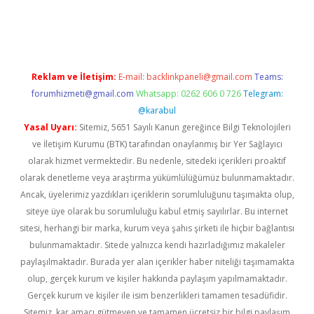
er giriş adresi
betexper.xyz
m elexbet
Reklam ve İletişim:
E-mail:
backlinkpaneli@gmail.com
Teams:
forumhizmeti@gmail.com
Whatsapp: 0262 606 0 726
Telegram:
@karabul
Yasal Uyarı:
Sitemiz, 5651 Sayılı Kanun gereğince Bilgi Teknolojileri
ve İletişim Kurumu (BTK) tarafından onaylanmış bir Yer Sağlayıcı
olarak hizmet vermektedir. Bu nedenle, sitedeki içerikleri proaktif
olarak denetleme veya araştırma yükümlülüğümüz bulunmamaktadır.
Ancak, üyelerimiz yazdıkları içeriklerin sorumluluğunu taşımakta olup,
siteye üye olarak bu sorumluluğu kabul etmiş sayılırlar. Bu internet
sitesi, herhangi bir marka, kurum veya şahıs şirketi ile hiçbir bağlantısı
bulunmamaktadır. Sitede yalnızca kendi hazırladığımız makaleler
paylaşılmaktadır. Burada yer alan içerikler haber niteliği taşımamakta
olup, gerçek kurum ve kişiler hakkında paylaşım yapılmamaktadır.
Gerçek kurum ve kişiler ile isim benzerlikleri tamamen tesadüfidir.
Sitemiz, kar amacı gütmeyen ve tamamen ücretsiz bir bilgi paylaşım