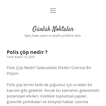
menüyü
Anasayfa
aç
Gizlilik Politikası
Günlük Noktalar
Yasal Uyarı
İlginç bakış açıları ve keyifli içeriklerle dolu.
Hakkımızda
Polis çöp nedir ?
Tarih: Kasım 16, 2025
Polis Çöp Nedir? Gelecekteki Etkileri Üzerine Bir
Vizyon
Polis çöp terimi belki de çoğumuz için sıradan bir
kavram gibi gelebilir. Ancak bu kavramın gelecekteki
potansiyel etkileri, özellikle toplumsal yapılar,
güvenlik politikaları ve bireysel haklar üzerine