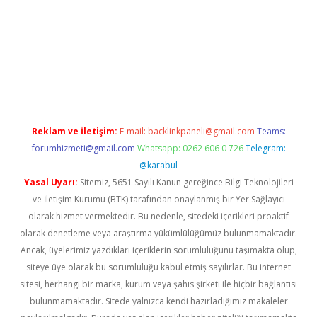
per giriş adresi
betexper.xyz
m elexbet
Reklam ve İletişim:
E-mail:
backlinkpaneli@gmail.com
Teams:
forumhizmeti@gmail.com
Whatsapp: 0262 606 0 726
Telegram:
@karabul
Yasal Uyarı:
Sitemiz, 5651 Sayılı Kanun gereğince Bilgi Teknolojileri
ve İletişim Kurumu (BTK) tarafından onaylanmış bir Yer Sağlayıcı
olarak hizmet vermektedir. Bu nedenle, sitedeki içerikleri proaktif
olarak denetleme veya araştırma yükümlülüğümüz bulunmamaktadır.
Ancak, üyelerimiz yazdıkları içeriklerin sorumluluğunu taşımakta olup,
siteye üye olarak bu sorumluluğu kabul etmiş sayılırlar. Bu internet
sitesi, herhangi bir marka, kurum veya şahıs şirketi ile hiçbir bağlantısı
bulunmamaktadır. Sitede yalnızca kendi hazırladığımız makaleler