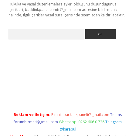
Hukuka ve yasal düzenlemelere aykırı olduğunu düşündüğünüz
içerikleri,
backlinkpanelicomtr@gmail.com
adresine bildirmeniz
halinde, ilgili içerikler yasal süre içerisinde sitemizden kaldırılacaktır.
Arama
er giriş adresi
betexper.xyz
m elexbet
Reklam ve İletişim:
E-mail:
backlinkpaneli@gmail.com
Teams:
forumhizmeti@gmail.com
Whatsapp: 0262 606 0 726
Telegram:
@karabul