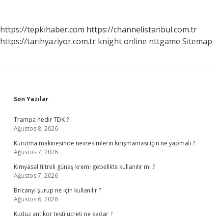
https://tepkihaber.com
https://channelistanbul.com.tr
https://tarihyaziyor.com.tr
knight online
nttgame
Sitemap
Sidebar
Son Yazılar
Trampa nedir TDK ?
Ağustos 8, 2026
Kurutma makinesinde nevresimlerin kırışmaması için ne yapmalı ?
Ağustos 7, 2026
Kimyasal filtreli güneş kremi gebelikte kullanılır mı ?
Ağustos 7, 2026
Bricanyl şurup ne için kullanılır ?
Ağustos 6, 2026
Kuduz antikor testi ücreti ne kadar ?