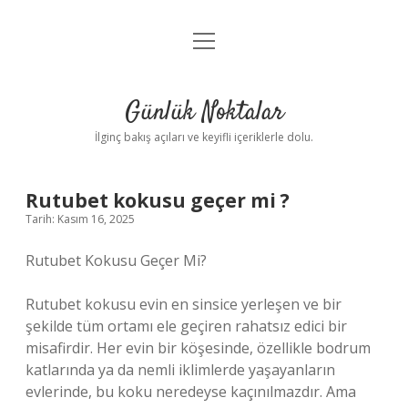
menüyü
Anasayfa
aç
Gizlilik Politikası
Günlük Noktalar
Yasal Uyarı
İlginç bakış açıları ve keyifli içeriklerle dolu.
Hakkımızda
Rutubet kokusu geçer mi ?
Tarih: Kasım 16, 2025
Rutubet Kokusu Geçer Mi?
Rutubet kokusu evin en sinsice yerleşen ve bir
şekilde tüm ortamı ele geçiren rahatsız edici bir
misafirdir. Her evin bir köşesinde, özellikle bodrum
katlarında ya da nemli iklimlerde yaşayanların
evlerinde, bu koku neredeyse kaçınılmazdır. Ama