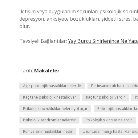
İletişim veya duygulanım sorunları psikolojik sorunla
depresyon, anksiyete bozuklukları, şiddetli stres, b
olur.
Tavsiyeli Bağlantılar:
Yay Burcu Sinirlenince Ne Yap
Tarih:
Makaleler
Ağır psikolojik hastalıklar nelerdir
Bir insanın ruh hastası oldu
Kaç tane psikolojik hastalık var
Kaç tür psikoloji vardır
P
Psikolojik bozukluklar nelere yol açar
Psikolojik hastalıklarda
Psikolojik sendromlar nelerdir
Psikolojik sıkıntılar nelerdir
Ruh ve sinir hastalıkları nedir
Üzüntüden hangi hastalıklar olu