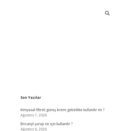
Sidebar
Son Yazılar
vdcasino güncel giriş
ilbet casino
ilbet yeni giriş
Betexper giri
Kimyasal filtreli güneş kremi gebelikte kullanılır mı ?
Ağustos 7, 2026
Bricanyl şurup ne için kullanılır ?
Ağustos 6, 2026