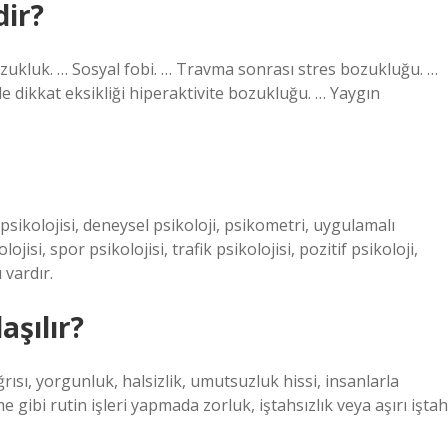
dir?
ozukluk. … Sosyal fobi. … Travma sonrası stres bozukluğu. …
e dikkat eksikliği hiperaktivite bozukluğu. … Yaygın
m psikolojisi, deneysel psikoloji, psikometri, uygulamalı
olojisi, spor psikolojisi, trafik psikolojisi, pozitif psikoloji,
 vardır.
aşılır?
ğrısı, yorgunluk, halsizlik, umutsuzluk hissi, insanlarla
ibi rutin işleri yapmada zorluk, iştahsızlık veya aşırı iştah