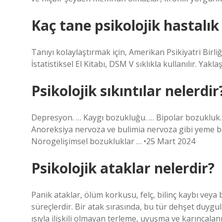
Kaç tane psikolojik hastalık
Tanıyı kolaylaştırmak için, Amerikan Psikiyatri Birl
İstatistiksel El Kitabı, DSM V sıklıkla kullanılır. Yakl
Psikolojik sıkıntılar nelerdir
Depresyon. … Kaygı bozukluğu. … Bipolar bozukluk.
Anoreksiya nervoza ve bulimia nervoza gibi yeme b
Nörogelişimsel bozukluklar … •25 Mart 2024
Psikolojik ataklar nelerdir?
Panik ataklar, ölüm korkusu, felç, bilinç kaybı veya
süreçlerdir. Bir atak sırasında, bu tür dehşet duygula
ısıyla ilişkili olmayan terleme, uyuşma ve karıncalan