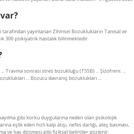
 var?
iği tarafından yayınlanan Zihinsel Bozuklukların Tanısal ve
aşık 300 psikiyatrik hastalık bilinmektedir.
?
 … Travma sonrası stres bozukluğu (TSSB) … Şizofreni. …
ozuklukları … Bozucu davranış bozuklukları …
 bayılma gibi korku duygularına neden olan psikolojik
rına eşlik eden hızlı kalp atışı, nefes darlığı, ateş basması,
ma ve baş dönmesi gibi fiziksel belirtiler gözlenir.