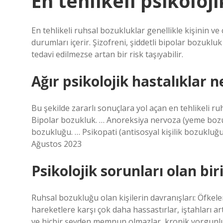
En tehlikeli psikoloji
En tehlikeli ruhsal bozukluklar genellikle kişinin ve 
durumları içerir. Şizofreni, şiddetli bipolar bozukluk
tedavi edilmezse artan bir risk taşıyabilir.
Ağır psikolojik hastalıklar n
Bu şekilde zararlı sonuçlara yol açan en tehlikeli ru
Bipolar bozukluk. … Anoreksiya nervoza (yeme bozukl
bozukluğu. … Psikopati (antisosyal kişilik bozuklu
Ağustos 2023
Psikolojik sorunları olan bir
Ruhsal bozukluğu olan kişilerin davranışları: Öfkele
hareketlere karşı çok daha hassastırlar, iştahları ar
ve hiçbir şeyden memnun olmazlar, kronik yorgunluk