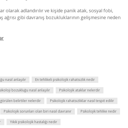
r olarak adlandırılır ve kişide panik atak, sosyal fobi,
aş ağrısı gibi davranış bozukluklarının gelişmesine neden
ar
ğu nasıl anlaşılır
En tehlikeli psikolojik rahatsızlık nedir
sikoloji bozukluğu nasıl anlaşılır
Psikolojik ataklar nelerdir
 görülen belirtiler nelerdir
Psikolojik rahatsızlıklar nasıl tespit edilir
Psikolojik sorunları olan biri nasıl davranır
Psikolojik tehlike nedir
r
Yıkık psikolojik hastalığı nedir