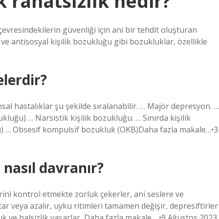
k rahatsızlık nedir?
çevresindekilerin güvenliği için ani bir tehdit oluşturan
 ve antisosyal kişilik bozukluğu gibi bozukluklar, özellikle
elerdir?
hsal hastalıklar şu şekilde sıralanabilir. … Majör depresyon. …
uğu) … Narsistik kişilik bozukluğu. … Sınırda kişilik
ğu) … Obsesif kompulsif bozukluk (OKB)Daha fazla makale…•3
i nasıl davranır?
rini kontrol etmekte zorluk çekerler, ani seslere ve
tar veya azalır, uyku ritimleri tamamen değişir, depresiftirler
 ve halsizlik yaşarlar, Daha fazla makale… •9 Ağustos 2023