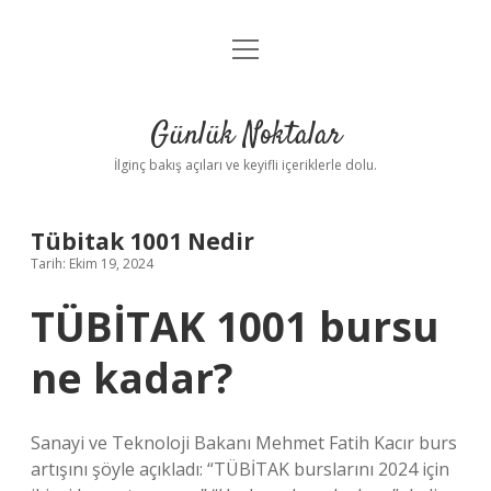
menüyü
Anasayfa
aç
Gizlilik Politikası
Günlük Noktalar
Yasal Uyarı
İlginç bakış açıları ve keyifli içeriklerle dolu.
Hakkımızda
Tübitak 1001 Nedir
Tarih: Ekim 19, 2024
TÜBİTAK 1001 bursu
ne kadar?
Sanayi ve Teknoloji Bakanı Mehmet Fatih Kacır burs
artışını şöyle açıkladı: “TÜBİTAK burslarını 2024 için