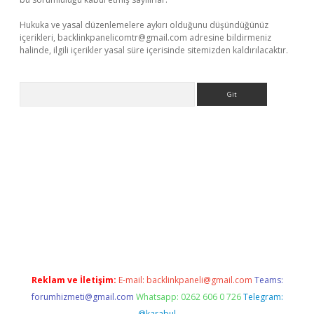
Hukuka ve yasal düzenlemelere aykırı olduğunu düşündüğünüz
içerikleri,
backlinkpanelicomtr@gmail.com
adresine bildirmeniz
halinde, ilgili içerikler yasal süre içerisinde sitemizden kaldırılacaktır.
Arama
giriş adresi
betexper.xyz
m elexbet
Reklam ve İletişim:
E-mail:
backlinkpaneli@gmail.com
Teams:
forumhizmeti@gmail.com
Whatsapp: 0262 606 0 726
Telegram:
@karabul