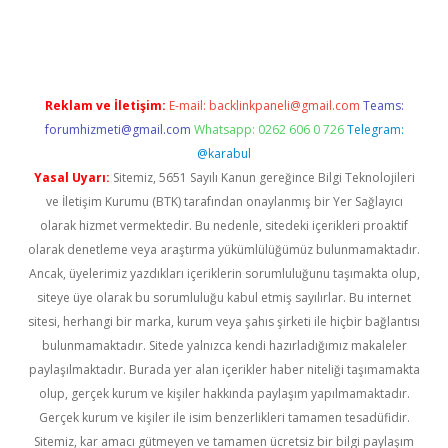
giriş adresi
betexper.xyz
m elexbet
Reklam ve İletişim:
E-mail:
backlinkpaneli@gmail.com
Teams:
forumhizmeti@gmail.com
Whatsapp: 0262 606 0 726
Telegram:
@karabul
Yasal Uyarı:
Sitemiz, 5651 Sayılı Kanun gereğince Bilgi Teknolojileri
ve İletişim Kurumu (BTK) tarafından onaylanmış bir Yer Sağlayıcı
olarak hizmet vermektedir. Bu nedenle, sitedeki içerikleri proaktif
olarak denetleme veya araştırma yükümlülüğümüz bulunmamaktadır.
Ancak, üyelerimiz yazdıkları içeriklerin sorumluluğunu taşımakta olup,
siteye üye olarak bu sorumluluğu kabul etmiş sayılırlar. Bu internet
sitesi, herhangi bir marka, kurum veya şahıs şirketi ile hiçbir bağlantısı
bulunmamaktadır. Sitede yalnızca kendi hazırladığımız makaleler
paylaşılmaktadır. Burada yer alan içerikler haber niteliği taşımamakta
olup, gerçek kurum ve kişiler hakkında paylaşım yapılmamaktadır.
Gerçek kurum ve kişiler ile isim benzerlikleri tamamen tesadüfidir.
Sitemiz, kar amacı gütmeyen ve tamamen ücretsiz bir bilgi paylaşım