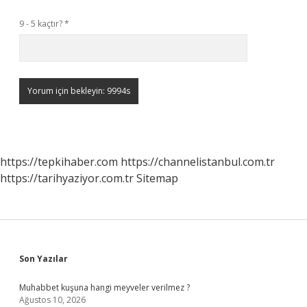
9 - 5 kaçtır?
*
https://tepkihaber.com
https://channelistanbul.com.tr
https://tarihyaziyor.com.tr
Sitemap
Sidebar
Son Yazılar
Muhabbet kuşuna hangi meyveler verilmez ?
Ağustos 10, 2026