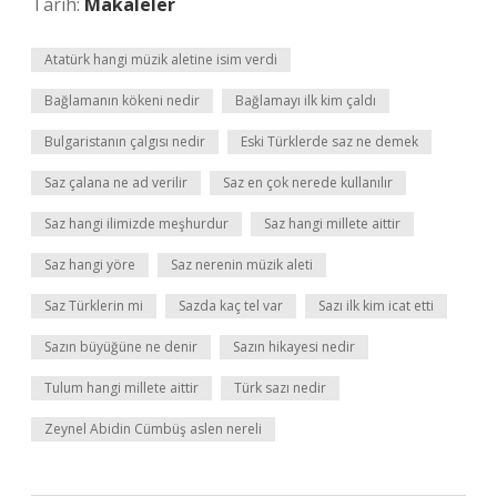
Tarih:
Makaleler
Atatürk hangi müzik aletine isim verdi
Bağlamanın kökeni nedir
Bağlamayı ilk kim çaldı
Bulgaristanın çalgısı nedir
Eski Türklerde saz ne demek
Saz çalana ne ad verilir
Saz en çok nerede kullanılır
Saz hangi ilimizde meşhurdur
Saz hangi millete aittir
Saz hangi yöre
Saz nerenin müzik aleti
Saz Türklerin mi
Sazda kaç tel var
Sazı ilk kim icat etti
Sazın büyüğüne ne denir
Sazın hikayesi nedir
Tulum hangi millete aittir
Türk sazı nedir
Zeynel Abidin Cümbüş aslen nereli