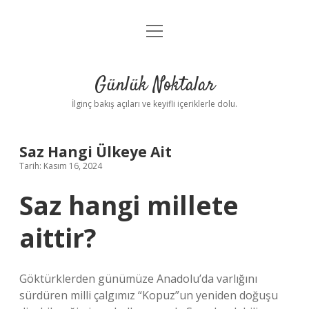
menüyü
Anasayfa
aç
Gizlilik Politikası
Günlük Noktalar
Yasal Uyarı
İlginç bakış açıları ve keyifli içeriklerle dolu.
Hakkımızda
Saz Hangi Ülkeye Ait
Tarih: Kasım 16, 2024
Saz hangi millete
aittir?
Göktürklerden günümüze Anadolu’da varlığını
sürdüren milli çalgımız “Kopuz”un yeniden doğuşu