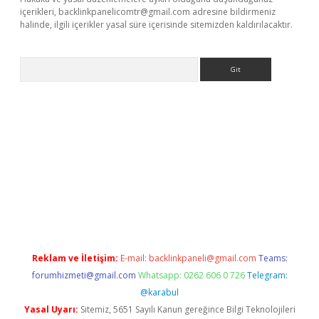
içerikleri,
backlinkpanelicomtr@gmail.com
adresine bildirmeniz
halinde, ilgili içerikler yasal süre içerisinde sitemizden kaldırılacaktır.
Arama
 giriş adresi
betexper.xyz
m elexbet
Reklam ve İletişim:
E-mail:
backlinkpaneli@gmail.com
Teams:
forumhizmeti@gmail.com
Whatsapp: 0262 606 0 726
Telegram:
@karabul
Yasal Uyarı:
Sitemiz, 5651 Sayılı Kanun gereğince Bilgi Teknolojileri