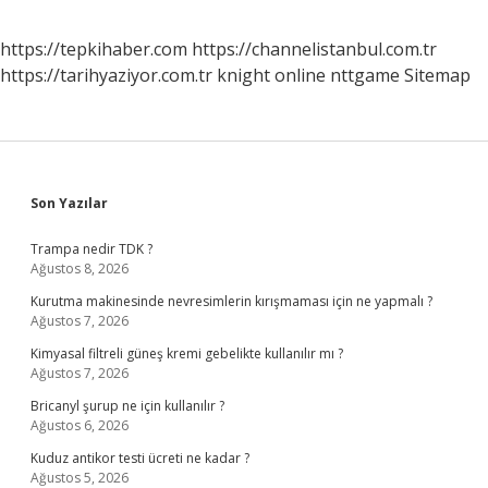
https://tepkihaber.com
https://channelistanbul.com.tr
https://tarihyaziyor.com.tr
knight online
nttgame
Sitemap
Sidebar
Son Yazılar
Trampa nedir TDK ?
Ağustos 8, 2026
Kurutma makinesinde nevresimlerin kırışmaması için ne yapmalı ?
Ağustos 7, 2026
Kimyasal filtreli güneş kremi gebelikte kullanılır mı ?
Ağustos 7, 2026
Bricanyl şurup ne için kullanılır ?
Ağustos 6, 2026
Kuduz antikor testi ücreti ne kadar ?
Ağustos 5, 2026