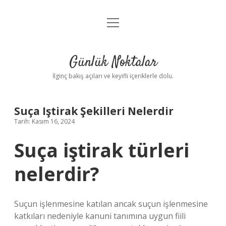
menüyü
Anasayfa
aç
Gizlilik Politikası
Günlük Noktalar
Yasal Uyarı
İlginç bakış açıları ve keyifli içeriklerle dolu.
Hakkımızda
Suça Iştirak Şekilleri Nelerdir
Tarih: Kasım 16, 2024
Suça iştirak türleri
nelerdir?
Suçun işlenmesine katılan ancak suçun işlenmesine
katkıları nedeniyle kanuni tanımına uygun fiili