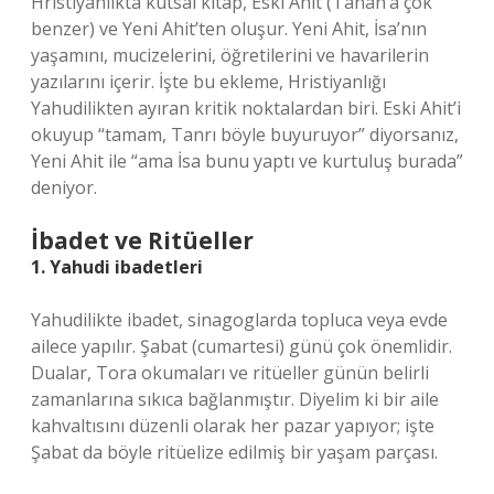
Hristiyanlıkta kutsal kitap, Eski Ahit (Tanah’a çok
benzer) ve Yeni Ahit’ten oluşur. Yeni Ahit, İsa’nın
yaşamını, mucizelerini, öğretilerini ve havarilerin
yazılarını içerir. İşte bu ekleme, Hristiyanlığı
Yahudilikten ayıran kritik noktalardan biri. Eski Ahit’i
okuyup “tamam, Tanrı böyle buyuruyor” diyorsanız,
Yeni Ahit ile “ama İsa bunu yaptı ve kurtuluş burada”
deniyor.
İbadet ve Ritüeller
1. Yahudi ibadetleri
Yahudilikte ibadet, sinagoglarda topluca veya evde
ailece yapılır. Şabat (cumartesi) günü çok önemlidir.
Dualar, Tora okumaları ve ritüeller günün belirli
zamanlarına sıkıca bağlanmıştır. Diyelim ki bir aile
kahvaltısını düzenli olarak her pazar yapıyor; işte
Şabat da böyle ritüelize edilmiş bir yaşam parçası.