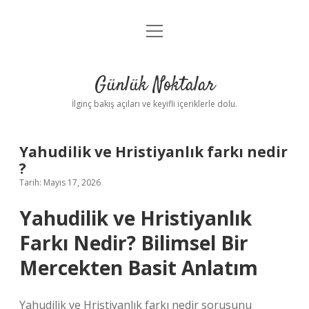
menüyü
Anasayfa
aç
Gizlilik Politikası
Günlük Noktalar
Yasal Uyarı
İlginç bakış açıları ve keyifli içeriklerle dolu.
Hakkımızda
Yahudilik ve Hristiyanlık farkı nedir
?
Tarih: Mayıs 17, 2026
Yahudilik ve Hristiyanlık
Farkı Nedir? Bilimsel Bir
Mercekten Basit Anlatım
Yahudilik ve Hristiyanlık farkı nedir sorusunu