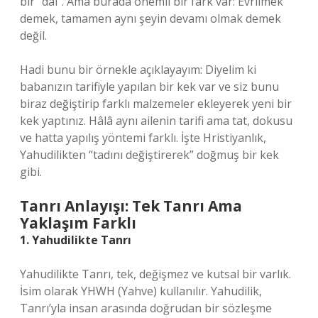
bir “dal”. Ama burada önemli bir fark var: Evrilmek
demek, tamamen aynı şeyin devamı olmak demek
değil.
Hadi bunu bir örnekle açıklayayım: Diyelim ki
babanızın tarifiyle yapılan bir kek var ve siz bunu
biraz değiştirip farklı malzemeler ekleyerek yeni bir
kek yaptınız. Hâlâ aynı ailenin tarifi ama tat, dokusu
ve hatta yapılış yöntemi farklı. İşte Hristiyanlık,
Yahudilikten “tadını değiştirerek” doğmuş bir kek
gibi.
Tanrı Anlayışı: Tek Tanrı Ama
Yaklaşım Farklı
1. Yahudilikte Tanrı
Yahudilikte Tanrı, tek, değişmez ve kutsal bir varlık.
İsim olarak YHWH (Yahve) kullanılır. Yahudilik,
Tanrı’yla insan arasında doğrudan bir sözleşme