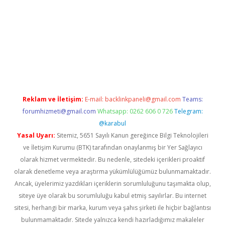
er giriş adresi
betexper.xyz
m elexbet
Reklam ve İletişim:
E-mail:
backlinkpaneli@gmail.com
Teams:
forumhizmeti@gmail.com
Whatsapp: 0262 606 0 726
Telegram:
@karabul
Yasal Uyarı:
Sitemiz, 5651 Sayılı Kanun gereğince Bilgi Teknolojileri
ve İletişim Kurumu (BTK) tarafından onaylanmış bir Yer Sağlayıcı
olarak hizmet vermektedir. Bu nedenle, sitedeki içerikleri proaktif
olarak denetleme veya araştırma yükümlülüğümüz bulunmamaktadır.
Ancak, üyelerimiz yazdıkları içeriklerin sorumluluğunu taşımakta olup,
siteye üye olarak bu sorumluluğu kabul etmiş sayılırlar. Bu internet
sitesi, herhangi bir marka, kurum veya şahıs şirketi ile hiçbir bağlantısı
bulunmamaktadır. Sitede yalnızca kendi hazırladığımız makaleler